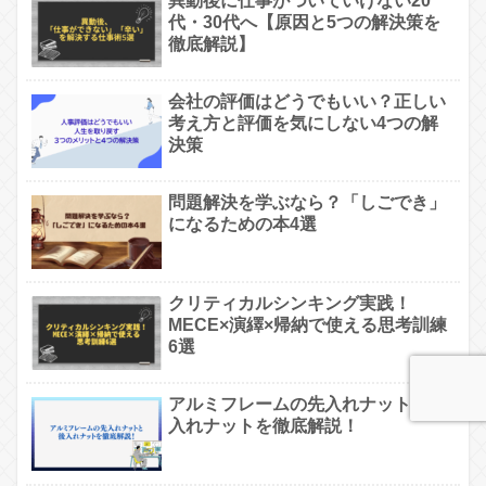
異動後に仕事がついていけない20
代・30代へ【原因と5つの解決策を
徹底解説】
会社の評価はどうでもいい？正しい
考え方と評価を気にしない4つの解
決策
問題解決を学ぶなら？「しごでき」
になるための本4選
クリティカルシンキング実践！
MECE×演繹×帰納で使える思考訓練
6選
アルミフレームの先入れナットと後
入れナットを徹底解説！