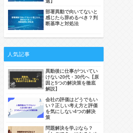
選】
部署異動で向いてないと
感じたら辞めるべき？判
断基準と対処法
人気記事
異動後に仕事がついてい
けない20代・30代へ【原
因と5つの解決策を徹底
解説】
会社の評価はどうでもい
い？正しい考え方と評価
を気にしない4つの解決
策
問題解決を学ぶなら？