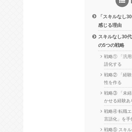
「スキルなし3
感じる理由
スキルなし30
の5つの戦略
戦略① 「汎
語化する
戦略② 「経
性を作る
戦略③ 「未
かせる経験あ
戦略④ 転職
言語化」を手
戦略⑤ スキ